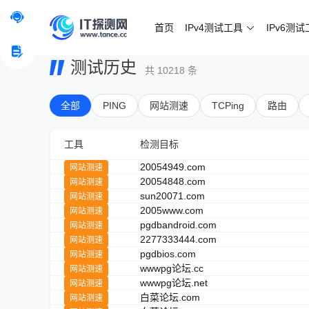
首页
IPv4测试工具
IPv6测
测试历史
共
10218
条
全部
PING
网站测速
TCPing
路由
工具
检测目标
20054949.com
网站测速
20054848.com
网站测速
sun20071.com
网站测速
2005www.com
网站测速
pgdbandroid.com
网站测速
2277333444.com
网站测速
pgdbios.com
网站测速
wwwpg论坛.cc
网站测速
wwwpg论坛.net
网站测速
白菜论坛.com
网站测速