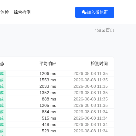
加入微信群
站体检
综合检测
‹ 返回首页
态
平均响应
检测时间
1206 ms
2026-08-08 11:35
成
1553 ms
2026-08-08 11:35
成
2033 ms
2026-08-08 11:35
成
1352 ms
2026-08-08 11:35
成
888 ms
2026-08-08 11:35
成
1205 ms
2026-08-08 11:35
成
834 ms
2026-08-08 11:34
成
515 ms
2026-08-08 11:34
成
448 ms
2026-08-08 11:34
成
529 ms
2026-08-08 11:34
成