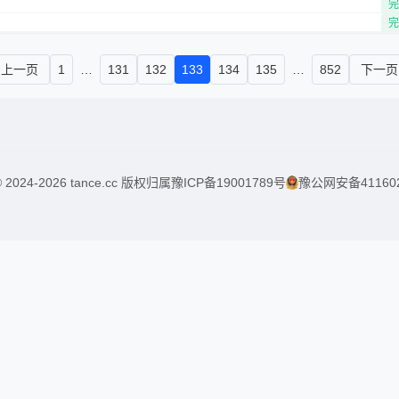
完
完
上一页
1
…
131
132
133
134
135
…
852
下一页
© 2024-2026 tance.cc 版权归属
豫ICP备19001789号
豫公网安备411602