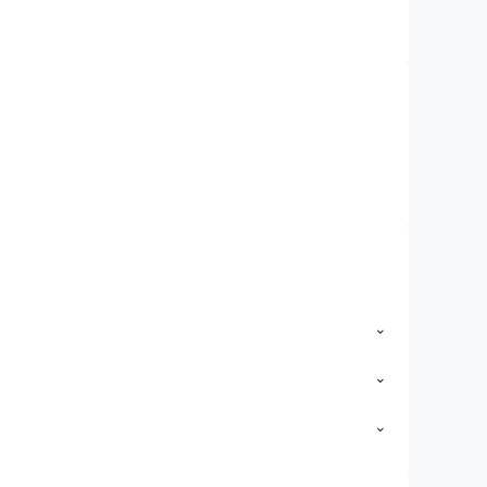
⌄
⌄
⌄