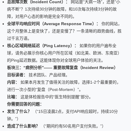
总故障次数（Incident Count）：
网站是“大病一场”，还是“小
病不断”？1次持续30分钟的故障，和10次每次持续3分钟的故
障，对用户心态的影响是完全不同的。
全球平均响应时间（Average Response Time）：
你的网站，
这个月整体上是变快了，还是变慢了？一条清晰的趋势曲线，胜
过千言万语。
核心区域网络延迟（Ping Latency）：
如果你的用户遍布全
球，请务必展示你核心用户所在区域（如北美、欧洲、东南亚）
的Ping延迟数据。这能体现你对全球用户体验的关注。
板块三：“病例分析”—— 重要故障复盘（Incident Review）
目标读者：
技术团队、产品经理。
内容：
如果本月发生了值得关注的故障，选择1-2个最重要的，
进行一次小型的“复盘（Post-Mortem）”。
比喻：
这是体检报告中的“医生特别提醒”部分。
你需要回答的问题：
发生了什么？
（“15日凌晨2点，支付API响应超时，持续10分
钟。”）
造成了什么影响？
（“期间约有50名用户支付失败。”）