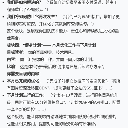
我们是如何解决的？
（“系统自动切换至备用支付渠道，并由工
程师重启了API服务。”）
我们将如何防止它再次发生？
（“我们已为该API接口，增加了更
精细的超时监控，并优化了其数据库查询语句。”）
这个板块，是展现你团队技术能力、责任心和持续改进文化的最
佳舞台。
板块四：“健身计划”—— 本月优化工作与下月计划
目标读者：
你的直属领导、技术团队。
内容：
向上汇报你的工作，并向下同步你的计划。
比喻：
这是体检报告最后的“健康建议与后续治疗方案”。
你需要呈现的内容：
本月已完成的优化：
（“完成了对核心数据库的索引优化”、“将所
有图片资源迁移至CDN”、“成功更新了全站的SSL证书”……）
下月计划进行的工作：
（“计划在10号凌晨，进行服务器系统升
级，届时可能有10分钟维护窗口”、“计划为APP的API接口，配置
一套全新的监控”……）
这个板块，能让你的领导清晰地看到你团队的积极性和规划性，
也能让相关部门，提前对可能的服务影响有所准备。