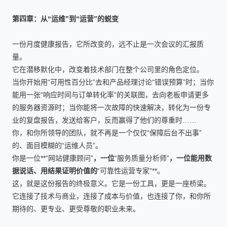
第四章：从“运维”到“运营”的蜕变
一份月度健康报告，它所改变的，远不止是一次会议的汇报质
量。
它在潜移默化中，改变着技术部门在整个公司里的角色定位。
当你开始用“可用性百分比”去和产品经理讨论“错误预算”时；当你
能用一张“响应时间与订单转化率”的关联图，去向老板申请更多
的服务器资源时；当你能将一次故障的快速解决，转化为一份专
业的复盘报告，发送给客户，反而赢得了他们的尊重时……
你，和你所领导的团队，就不再是一个仅仅“保障后台不出事”
的、面目模糊的“运维人员”。
你是一位**“网站健康顾问”
，一位
“服务质量分析师”
，一位能用数
据说话、用结果证明价值的
“可靠性运营专家”**。
这，就是这份报告的终极意义。它是一份工具，更是一座桥梁。
它连接了技术与商业，连接了成本与价值，也连接了你，和你所
期待的、更专业、更受尊敬的职业未来。