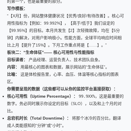
的第一个，也是最重要的部分。
写作模板：
“【X月】份，网站整体健康状况【优秀/良好/有待改善】。核心可
用性指标为【例如：99.992%】，【高于/低于】我们设定的
【99.95%】的目标。本月共发生【2】次轻微故障，均在【5分
钟】内解决，对用户影响极小。性能方面，全球平均响应时间相
比上月【提升了15%】。下月工作重点将是【……】。”
板块二：“生命体征”—— 核心可用性与性能指标
目标读者：
产品经理、运营负责人、技术团队自身。
内容：
用最核心的图表和数据，展示网站的“生命体征”。
比喻：
这是体检报告里，心率、血压、体温等核心指标的图表
区。
你需要呈现的数据（这些都可以从你的监控平台直接获取）：
核心可用性（Uptime Percentage）：
99.9XX%
，这是最重要的
数字。务必同时展示你设定的目标（SLO），以及和上个月的对
比。
总宕机时长（Total Downtime）：
将那个冰冷的百分比，翻译
成人类能感知的“分钟”或“小时”。