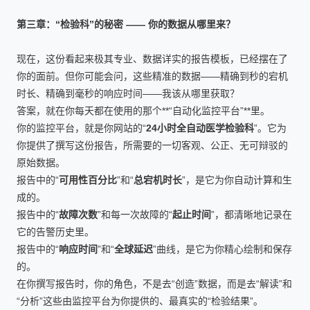
第三章：“检验科”的秘密 —— 你的数据从哪里来？
现在，这份看起来极其专业、数据详实的报告模板，已经摆在了
你的面前。但你可能会问，这些精准的数据——精确到秒的宕机
时长、精确到毫秒的响应时间——我该从哪里获取？
答案，就在你每天都在使用的那个**“自动化监控平台”**里。
你的监控平台，就是你网站的“
24小时全自动医学检验科
”。它为
你提供了撰写这份报告，所需要的一切客观、公正、无可辩驳的
原始数据。
报告中的“
可用性百分比
”和“
总宕机时长
”，是它为你自动计算和生
成的。
报告中的“
故障次数
”和每一次故障的“
起止时间
”，都清晰地记录在
它的告警历史里。
报告中的“
响应时间
”和“
全球延迟
”曲线，是它为你精心绘制和保存
的。
在你撰写报告时，你的角色，不是去“创造”数据，而是去“解读”和
“分析”这些由监控平台为你提供的、最真实的“检验结果”。