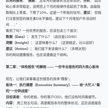
优秀的报告：
“
摘要：
您本月的健康状况总体良好。
分析：
血压
和心率非常稳定，说明您上个月的规律作息起到了效果。血脂指
数相比上季度，下降了10%，这是一个积极的信号。
建议：
但我
们注意到您的维生素D水平偏低，建议下个月增加户外活动时
间……”
看到了吗？一份优秀的报告，应该包含三个层次：
数据（Data）：
发生了什么？（血压是120/80）
洞察（Insight）：
这意味着什么？（这很稳定，比以前好）
建议（Action）：
我们接下来该做什么？（多晒太阳）
你的网站健康报告，也应该遵循这个结构。
第二章：“体检报告”的解剖 —— 一份专业报告的四大核心板块
现在，让我们来看看这份报告的具体“模板”。
板块一：执行摘要（Executive Summary）—— 给“大忙人”看
的“一分钟战报”
目标读者：
你的老板，你的客户CEO。他们没有时间看细节。
内容：
用三到五句话，高度概括本月的整体状况。这应该是报告