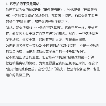
3. 它守护的不只是网站：
你还可以为你的
MX记录（邮件服务器）
、**NS记录（权威服务
器）**等所有关键的DNS条目，都设置上监控。确保你数字资产
的整个“户籍系统”，都在你的严密注视之下。
DNS，是你所有线上业务的“寻路基石”。它像空气一样，无处不
在，却又因为过于稳定而常常被我们忽视。然而，一旦这块基石
发生动摇，建立于其上的所有应用大厦，都将瞬间崩塌。
为你的域名建立一套7x24小时的自动化DNS监控，不是一种额外
的安全消费，而是对你核心数字资产的一种基础“投保”。
它不能阻止攻击的发生，但它能在“地址簿”被篡改的第一分钟，
就拉响最尖锐的警报，为你赢得最宝贵的应急响应时间。在这个
“幽灵”般的威胁面前，这份“先知”的能力，就是你保护品牌、留住
用户的终极王牌。