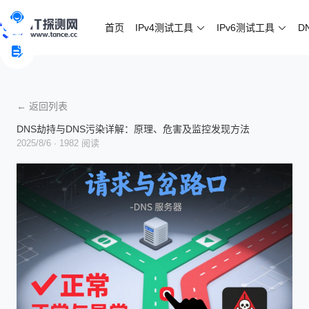
首页
IPv4测试工具
IPv6测试工具
D
← 返回列表
DNS劫持与DNS污染详解：原理、危害及监控发现方法
2025/8/6
· 1982 阅读