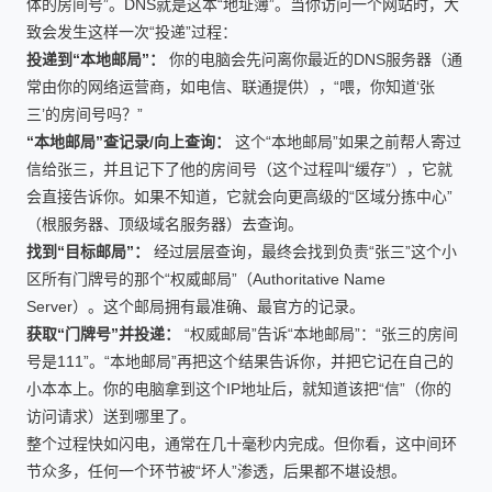
体的房间号”。DNS就是这本“地址簿”。当你访问一个网站时，大
致会发生这样一次“投递”过程：
投递到“本地邮局”：
你的电脑会先问离你最近的DNS服务器（通
常由你的网络运营商，如电信、联通提供），“喂，你知道‘张
三’的房间号吗？”
“本地邮局”查记录/向上查询：
这个“本地邮局”如果之前帮人寄过
信给张三，并且记下了他的房间号（这个过程叫“缓存”），它就
会直接告诉你。如果不知道，它就会向更高级的“区域分拣中心”
（根服务器、顶级域名服务器）去查询。
找到“目标邮局”：
经过层层查询，最终会找到负责“张三”这个小
区所有门牌号的那个“权威邮局”（Authoritative Name
Server）。这个邮局拥有最准确、最官方的记录。
获取“门牌号”并投递：
“权威邮局”告诉“本地邮局”：“张三的房间
号是111”。“本地邮局”再把这个结果告诉你，并把它记在自己的
小本本上。你的电脑拿到这个IP地址后，就知道该把“信”（你的
访问请求）送到哪里了。
整个过程快如闪电，通常在几十毫秒内完成。但你看，这中间环
节众多，任何一个环节被“坏人”渗透，后果都不堪设想。