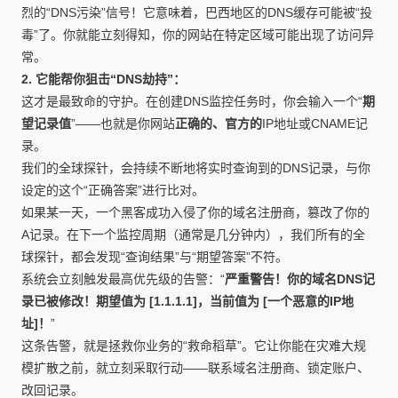
烈的“DNS污染”信号！它意味着，巴西地区的DNS缓存可能被“投
毒”了。你就能立刻得知，你的网站在特定区域可能出现了访问异
常。
2. 它能帮你狙击“DNS劫持”：
这才是最致命的守护。在创建DNS监控任务时，你会输入一个“
期
望记录值
”——也就是你网站
正确的、官方的
IP地址或CNAME记
录。
我们的全球探针，会持续不断地将实时查询到的DNS记录，与你
设定的这个“正确答案”进行比对。
如果某一天，一个黑客成功入侵了你的域名注册商，篡改了你的
A记录。在下一个监控周期（通常是几分钟内），我们所有的全
球探针，都会发现“查询结果”与“期望答案”不符。
系统会立刻触发最高优先级的告警：“
严重警告！你的域名DNS记
录已被修改！期望值为 [1.1.1.1]，当前值为 [一个恶意的IP地
址]！
”
这条告警，就是拯救你业务的“救命稻草”。它让你能在灾难大规
模扩散之前，就立刻采取行动——联系域名注册商、锁定账户、
改回记录。