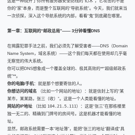
这是一种绕开了你所有服务器安全防线的“幻术”，它攻击的不是
你的“家”本身，而是整个互联网的“导航系统”。今天，我们就来当
一次侦探，深入这个导航系统的内部，看看“鬼”到底藏在哪里。
第一章：互联网的“邮政总局”—— 3分钟看懂DNS
在揭露犯罪手法之前，我们必须先了解受害者——DNS（Domain
Name System，域名系统）——这个我们每天都在使用却几乎毫
无察觉的伟大系统。
你可以把DNS想象成一个覆盖全球的、极其高效的**“超级邮政系
统”**。
你的电脑/手机
：就是那个想要寄信的人。
你想访问的域名
（比如一个网站的地址）：就是信封上写的“某
某市，某某路，张三（收）”。这是一个人类能看懂的地址。
网站的IP地址
（比如
104.21.5.111
）：这是“张三”在那栋楼里
独一无二的、精确到门牌号的房间号。这是机器才能看懂的地
址。
显然，邮政系统需要一本“地址簿”，能把“张三的地址”翻译成“具