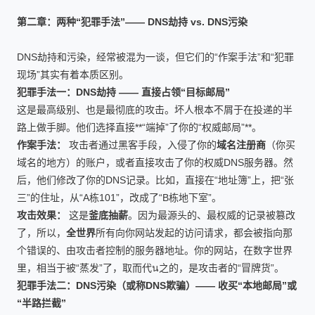
第二章：两种“犯罪手法”—— DNS劫持 vs. DNS污染
DNS劫持和污染，经常被混为一谈，但它们的“作案手法”和“犯罪
现场”其实有着本质区别。
犯罪手法一：DNS劫持 —— 直接占领“目标邮局”
这是最高级别、也是最彻底的攻击。坏人根本不屑于在投递的半
路上做手脚。他们选择直接**“端掉”了你的“权威邮局”**。
作案手法：
攻击者通过黑客手段，入侵了你的
域名注册商
（你买
域名的地方）的账户，或者直接攻击了你的权威DNS服务器。然
后，他们修改了你的DNS记录。比如，直接在“地址簿”上，把“张
三”的住址，从“A栋101”，改成了“B栋地下室”。
攻击效果：
这是
釜底抽薪
。因为最源头的、最权威的记录被篡改
了，所以，
全世界
所有向你网站发起的访问请求，都会被指向那
个错误的、由攻击者控制的服务器地址。你的网站，在数字世界
里，相当于被“蒸发”了，取而代น之的，是攻击者的“冒牌货”。
犯罪手法二：DNS污染（或称DNS欺骗）—— 收买“本地邮局”或
“半路拦截”