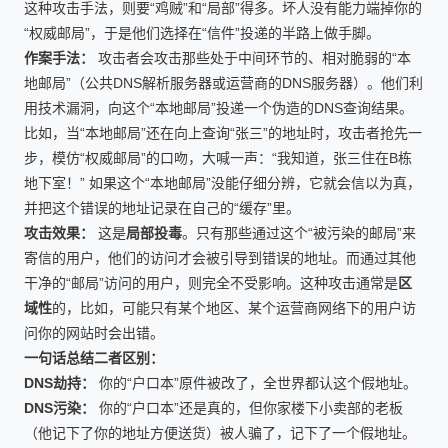
这种攻击手法，则要“鸡贼”和“局部”得多。坏人没有能力端掉你的
“权威邮局”，于是他们选择在“信件”投递的半路上做手脚。
作案手法：
攻击者会攻击那些处于中间环节的、相对脆弱的“本
地邮局”（公共DNS解析服务器或运营商的DNS服务器）。他们利
用技术漏洞，向这个“本地邮局”投递一个伪造的DNS查询结果。
比如，当“本地邮局”还在向上查询“张三”的地址时，攻击者抢先一
步，模仿“权威邮局”的口吻，大喊一声：“我知道，张三住在B栋
地下室！” 如果这个“本地邮局”没能仔细分辨，它就会信以为真，
并把这个错误的地址记录在自己的“缓存”里。
攻击效果：
这是
局部投毒
。只有那些通过这个“被污染的邮局”来
寄信的用户，他们的访问才会被引导到错误的地址。而通过其他
干净的“邮局”访问的用户，则完全不受影响。这种攻击通常是
区
域性
的，比如，可能只有某个地区、某个运营商网络下的用户访
问你的网站时会出错。
一句话总结二者区别：
DNS劫持：
你的“户口本”原件被改了，全世界都认这个假地址。
DNS污染：
你的“户口本”还是真的，但你家楼下小卖部的老板
（他记下了你的地址方便送货）被人骗了，记下了一个假地址。