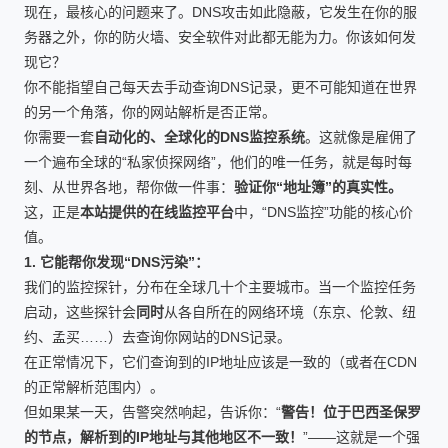
现在，最核心的问题来了。DNS攻击如此隐蔽，它发生在你的服
务器之外，你的防火墙、安全软件对此都无能为力。你该如何发
现它？
你不能指望自己每天去手动查询DNS记录，更不可能知道在世界
的另一个角落，你的网站解析是否正常。
你需要一套
自动化的、全球化的DNS监控系统
。这就像是雇佣了
一个遍布全球的“私家侦探网络”，他们的唯一任务，就是每时每
刻、从世界各地，帮你做一件事：
验证你“地址簿”的真实性。
这，正是
本站提供的在线监控平台
中，“DNS监控”功能的核心价
值。
1. 它能帮你发现“DNS污染”：
我们的监控探针，分布在全球几十个主要城市。当一个监控任务
启动，这些探针会
同时
从各自所在的网络环境（东京、伦敦、纽
约、孟买……）去查询你网站的DNS记录。
在正常情况下，它们查询到的IP地址应该是一致的（或者在CDN
的正常解析范围内）。
但如果某一天，告警突然响起，告诉你：“
警告！位于巴西圣保罗
的节点，解析到的IP地址与其他地区不一致！
”——这就是一个强