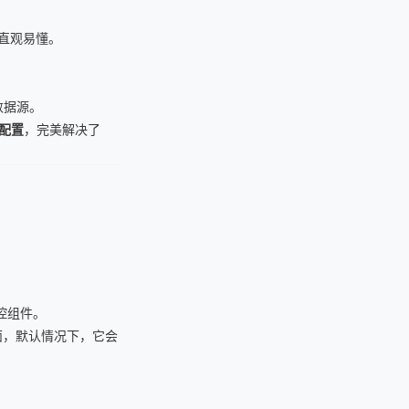
据直观易懂。
种数据源。
警配置
，完美解决了
列监控组件。
的界面，默认情况下，它会