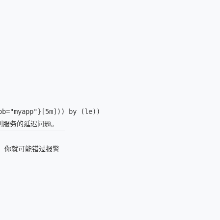
ob="myapp"}[5m])) by (le))
识别服务的延迟问题。
问题，你就可能错过报警