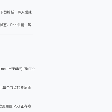
下载模板，导入后就
状态、Pod 性能、容
iner!="POD"}[5m]))
，显示每个节点的资源消
时发现哪些 Pod 正在崩