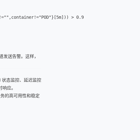
="",container!="POD"}[5m])) > 0.9

通知渠道发送告警。这样，
d 状态监控、延迟监控
时响应。
保服务的高可用性和稳定