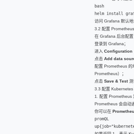
bash

helm install gra
访问 Grafana 默认
3.2 配置 Promethe
在 Grafana 后台配
登录到 Grafana；
进入
Configuration
点击
Add data sour
配置 Prometheus
Prometheus）；
点击
Save & Test
测
3.3 配置 Kubernete
1. 配置 Prometheus
Prometheus 会自
你可以在
Prometheu
promQL

up{job="kubernet
如果返回 1，表示 Ku