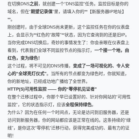
在切换DNS
之前
，就创建一个“DNS监控”任务。监控目标是你的
域名，但在“
期望记录值
”里，请填入你的**【新服务器IP地址】
**。
刚创建时，由于全球DNS尚未更新，这个监控任务在你的仪表盘
上，会显示为**红色的“故障”**状态，因为它查询到的还是旧IP。
当你完成DNS切换后，奇妙的事情发生了：你会亲眼在仪表盘上
看到，代表我们全球不同监控节点的指示灯，
一个接一个地，由
红色，变为绿色！
这个过程，将不可见的DNS传播，
变成了一场可视化的、令人安
心的“全球亮灯仪式”
。当所有的节点都变为绿色时，你就知道，
你的新地址，已经成功地广播给了全世界。
HTTP(S)可用性监控 —— 你的“零停机见证者”
在整个迁移过程中，你那个早已设置好的、针对你网站的“可用性
监控”，它的状态指示灯，应该
全程保持绿色
。
为什么？因为在任何一个时间点，无论是访问到旧服务器，还是
访问到新服务器，你的网站都应该是正常在线的。这条持续的“绿
线”，是你这次“零停机”迁移行动，获得完美成功的、最有力的证
明！