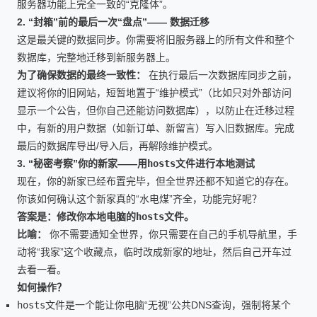
服务器功能上完全一致的“克隆体”。
2. “封箱”前的最后一次“盘点”—— 数据迁移
这是最关键的数据同步。你需要将旧服务器上的所有文件和整个
数据库，完整地迁移到新服务器上。
为了确保数据的最终一致性：
在执行最后一次数据库同步之前，
建议将你的旧网站，短暂地置于“维护模式”（比如只对外部访问
显示一个公告，但你自己还能访问数据库），以防止在迁移过程
中，有新的用户数据（如新订单、新留言）写入旧数据库。完成
最后的数据库导出/导入后，再解除维护模式。
3. “秘密考察”你的新家——用
hosts
文件进行本地测试
现在，你的新家已经布置完毕，但全世界还都不知道它的存在。
你该如何确认这个新家真的“水电煤”齐全，功能完好呢？
答案是：修改你本地电脑的
hosts
文件。
比喻：
你不需要通知全世界，你只需要在自己的手机导航里，手
动将“我家”这个收藏点，临时改成新家的地址，然后自己开车过
去看一看。
如何操作？
hosts
文件是一个能让你电脑“无视”公共DNS查询，强制将某个