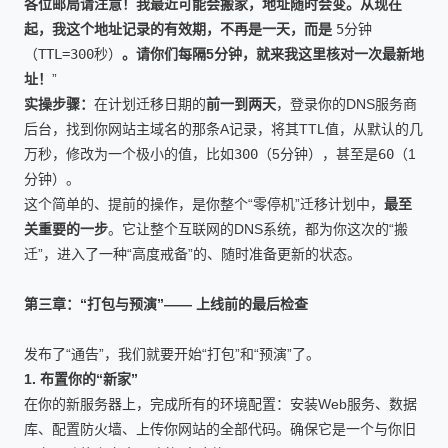
各位邮局请注意！我最近可能会搬家，地址随时会变。从现在
起，我这个地址记录的有效期，不再是一天，而是
5分钟
（TTL=300秒）
。请你们每隔5分钟，就来我这里核对一次最新地
址！
”
实操步骤：
在计划迁移日期的
前一到两天
，登录你的DNS服务商
后台，找到你网站主域名的那条A记录，将其TTL值，从默认的几
万秒，修改为一个极小的值，比如
300
（5分钟），甚至是
60
（1
分钟）。
这个简单的、提前的操作，是你整个“零停机”迁移计划中，
最至
关重要的一步
。它让整个互联网的DNS系统，都为你这次的“搬
迁”，进入了一种“高度戒备”的、随时准备更新的状态。
第三章：“打包与预演”—— 上线前的最后检查
发布了“通告”，我们就要开始“打包”和“预演”了。
1. 布置你的“新家”
在你的新服务器上，完成所有的环境配置：安装Web服务、数据
库、配置防火墙、上传你网站的全部代码。确保它是一个与你旧