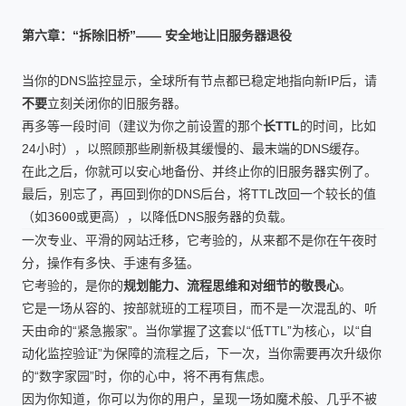
第六章：“拆除旧桥”—— 安全地让旧服务器退役
当你的DNS监控显示，全球所有节点都已稳定地指向新IP后，请
不要
立刻关闭你的旧服务器。
再多等一段时间（建议为你之前设置的那个
长TTL
的时间，比如
24小时），以照顾那些刷新极其缓慢的、最末端的DNS缓存。
在此之后，你就可以安心地备份、并终止你的旧服务器实例了。
最后，别忘了，再回到你的DNS后台，将TTL改回一个较长的值
（如
3600
或更高），以降低DNS服务器的负载。
一次专业、平滑的网站迁移，它考验的，从来都不是你在午夜时
分，操作有多快、手速有多猛。
它考验的，是你的
规划能力、流程思维和对细节的敬畏心
。
它是一场从容的、按部就班的工程项目，而不是一次混乱的、听
天由命的“紧急搬家”。当你掌握了这套以“低TTL”为核心，以“自
动化监控验证”为保障的流程之后，下一次，当你需要再次升级你
的“数字家园”时，你的心中，将不再有焦虑。
因为你知道，你可以为你的用户，呈现一场如魔术般、几乎不被