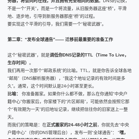
务器，将会同时在线，并且拥有完全相同的数据
。DNS的切换，
不是一个“开关”，而是一个将流量，从旧服务器这座“桥”，平滑
地、逐步地，引导到新服务器那座“桥”的过程。
要实现这个平滑的引导，我们需要一个“秘密武器”。
第二章：“发布全球通告”—— 迁移前最重要的准备工作
这个“秘密武器”，就是
调低你DNS记录的TTL（Time To Live，
生存时间）
。
我们再用一次那个“邮政系统”的比喻。TTL，就是你告诉全球各地
“邮局”（DNS解析服务器），“我这个地址记录的有效时间是多
久”。通常，这个时间默认是24小时甚至更长。
比喻：
你准备搬家。如果你什么都不做，那么在你通知“中央户
籍中心”你搬家后，你家楼下的“片区邮局”，可能依然会按照它那
个“有效期为一天”的旧地址记录，继续把信往你的旧家送上一整
天。
而我们的策略是：在
正式搬家的24-48小时之前
，你就先去“中央
户籍中心”（你的DNS管理后台），发布一则“全球通告”： “
嘿，