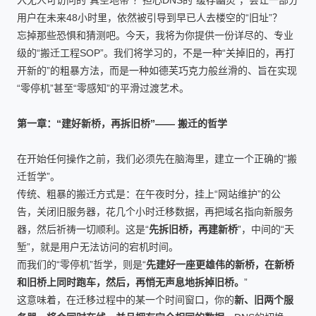
入无人可访问的“真空地带”？担心DNS的“缓存幽灵”，会让一部分
用户在未来48小时里，依然被引导到早已人去楼空的“旧址”？
忘掉那些恐惧和猜测吧。今天，我将为你提供一份详尽的、专业
级的“搬迁工程SOP”。我们将学习的，不是一种“关掉旧的，再打
开新的”的粗暴方法，而是一种如德芙巧克力般丝滑的、旨在实现
“零停机”甚至“零感知”的平滑过渡艺术。
第一章：“建好新桥，再拆旧桥”—— 搬迁的哲学
在开始任何操作之前，我们必须先在脑海里，建立一个正确的“搬
迁哲学”。
传统、粗暴的搬迁方式是：在午夜时分，挂上“网站维护”的公
告，关闭旧服务器，花几个小时迁移数据，再把域名指向新服务
器，然后祈祷一切顺利。这是“
先拆旧桥，再建新桥
”，中间的“天
堑”，就是用户无法访问的宕机时间。
而我们的“零停机”哲学，则是“
先建好一座更雄伟的新桥，在新桥
和旧桥上同时跑车，然后，再悄无声息地拆掉旧桥。
”
这意味着，在迁移过程中的某一个时间窗口，你的
新、旧两个服